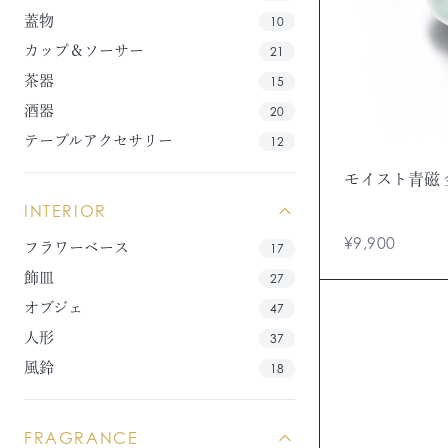
蓋物
10
カップ＆ソーサー
21
茶器
15
酒器
20
テーブルアクセサリー
12
モイスト青磁 
INTERIOR
¥9,900
フラワーベース
17
飾皿
27
オブジェ
47
人形
37
風鈴
18
FRAGRANCE