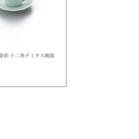
金彩 十二角デミタス碗皿